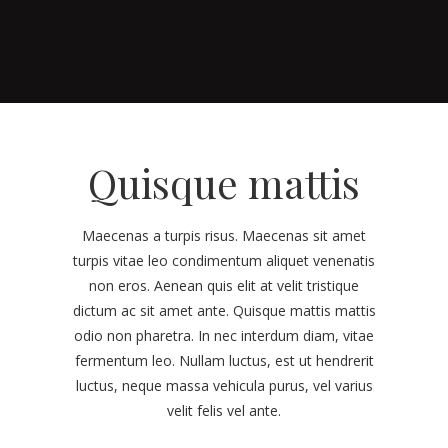
Quisque mattis
Maecenas a turpis risus. Maecenas sit amet
turpis vitae leo condimentum aliquet venenatis
non eros. Aenean quis elit at velit tristique
dictum ac sit amet ante. Quisque mattis mattis
odio non pharetra. In nec interdum diam, vitae
fermentum leo. Nullam luctus, est ut hendrerit
luctus, neque massa vehicula purus, vel varius
velit felis vel ante.