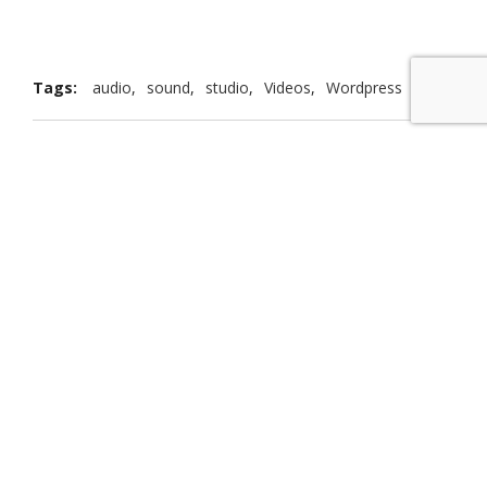
Tags:
audio
,
sound
,
studio
,
Videos
,
Wordpress
Leave a Comment
Your email address will not be published.