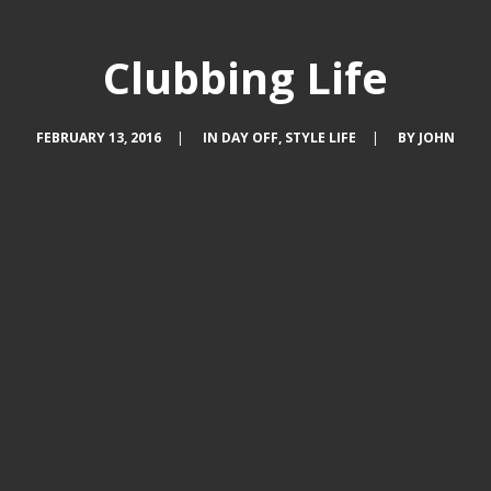
Clubbing Life
FEBRUARY 13, 2016
|
IN
DAY OFF
,
STYLE LIFE
|
BY
JOHN